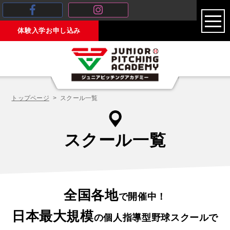
toggl
体験入学お申し込み
navig
トップページ
スクール一覧
スクール一覧
全国各地
で開催中！
日本最大規模
の個人指導型野球スクールで