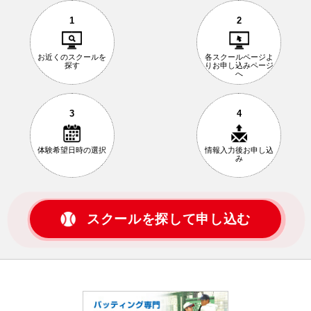
1
2
お近くの
スクールを
各スクールページ
よ
探す
りお申し込み
ページ
へ
3
4
体験希望日時の
選択
情報入力後
お申し込
み
スクールを探して申し込む