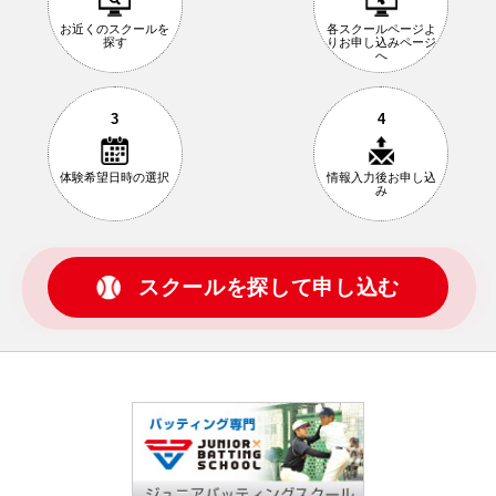
お近くの
スクールを
各スクールページ
よ
探す
りお申し込み
ページ
へ
3
4
体験希望日時の
選択
情報入力後
お申し込
み
スクールを探して申し込む