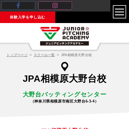
toggl
体験入学を申し込む
navig
トップページ
スクール一覧
JPA相模原大野台校
JPA相模原大野台校
大野台バッティングセンター
（神奈川県相模原市南区大野台6-3-4）