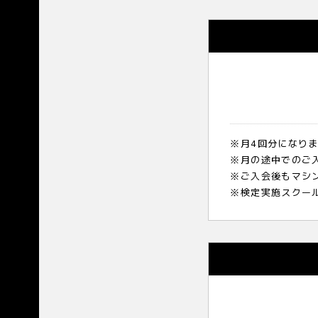
※月4回分になり
※月の途中でのご
※ご入会後もマシ
※検定実施スクー