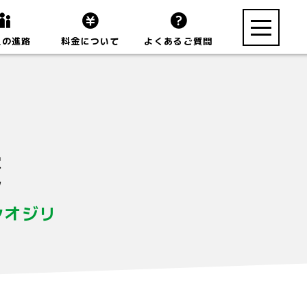
toggle
生の進路
料金について
よくあるご質問
navigation
校
シオジリ