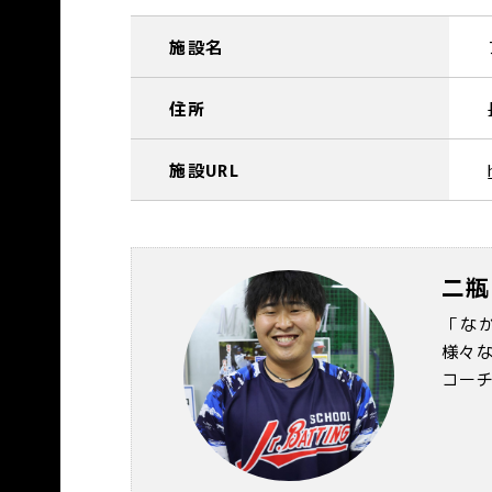
施設名
住所
施設URL
二瓶
「な
様々
コー