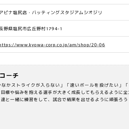
アピナ塩尻店・バッティングスタジアムシオジリ
長野県塩尻市広丘野村1794-1
https://www.kyowa-corp.co.jp/am/shop/20-06
コーチ
かなかストライクが入らない」「速いボールを投げたい」「
な目標や悩みを抱える選手が大きく成長してもらえるように全
チ達と一緒に練習をして、試合で結果を出せるように頑張ろう