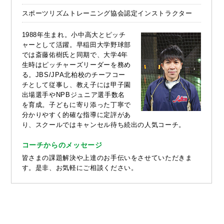
スポーツリズムトレーニング協会認定インストラクター
1988年生まれ。小中高大とピッチ
ャーとして活躍。早稲田大学野球部
では斎藤佑樹氏と同期で、大学4年
生時はピッチャーズリーダーを務め
る。JBS/JPA北柏校のチーフコー
チとして従事し、教え子には甲子園
出場選手やNPBジュニア選手数名
を育成。子どもに寄り添った丁寧で
分かりやすく的確な指導に定評があ
り、スクールではキャンセル待ち続出の人気コーチ。
コーチからのメッセージ
皆さまの課題解決や上達のお手伝いをさせていただきま
す。是非、お気軽にご相談ください。