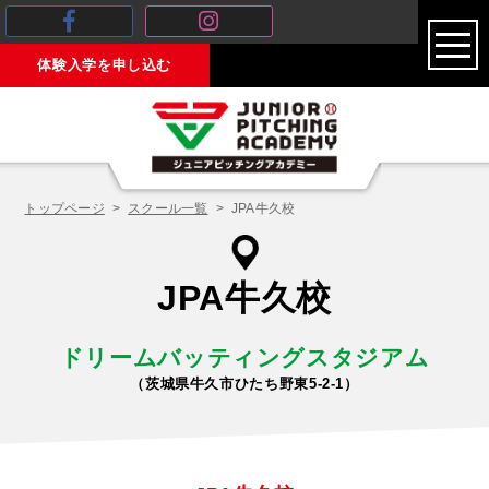
toggl
体験入学を申し込む
navig
トップページ
スクール一覧
JPA牛久校
JPA牛久校
ドリームバッティングスタジアム
（茨城県牛久市ひたち野東5-2-1）