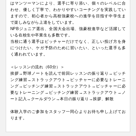
はマンツーマンにより、選手に寄り添い、個々のレベルに合
わせ、優しく丁寧で、わかりやすいコーチングを実践してい
ますので、初心者から高校強豪校への進学を目指す中学生ま
で楽しみながら上達をしています。
NPBジュニア選出、全国大会出場、強豪校進学など活躍して
いる在校生や卒業生も多数です。
当校に通う選手はピッチャーだけでなく、正しい投げ方を身
につけたい、ケガ予防のために習いたい、といった選手も多
く通われています。
＜レッスンの流れ（60分）＞
挨拶→野球ノートを読んで前回レッスンの振り返り→ピッチ
ング練習→ストラックアウト→ピッチャーに必要なトレーニ
ング→ピッチング練習→ストラックアウト→ピッチャーに必
要なトレーニング→ピッチング練習→ストラックアウト→ノ
ート記入→クールダウン→本日の振り返り→挨拶、解散
体験入学のご参加をスタッフ一同心よりお待ち申し上げてお
ります。