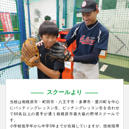
大切な試合のためにもっともっと野球がうまくなりたい！練
習をたくさんしたい！
私たちは「成長したい！」と思う子どもたちを全力で支援し
ていきます。
是非1度体験入学へお越しください！スタッフ一同心よりお待
ちしております。
スクールより
当校は相模原市・町田市・八王子市・多摩市・愛川町を中心
にバッティングレッスン生、ピッチングレッスン生を合わせ
て60名以上の選手が通う相模原市最大級の野球スクールで
す。
小学校低学年から中学3年までが在籍していますが、技術指導