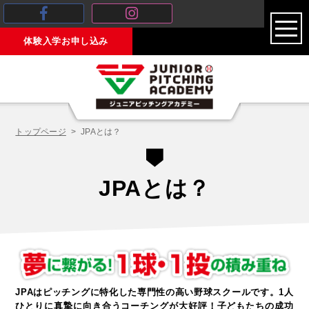
toggl
体験入学お申し込み
navig
トップページ
JPAとは？
JPAとは？
JPAはピッチングに特化した専門性の高い野球スクールです。1人
ひとりに真摯に向き合うコーチングが大好評！子どもたちの成功