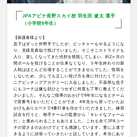
JPAアピナ長野スカイ校
羽生田 遼太 選手
（小学校6年生）
【保護者様より】
息子はずっと外野手でしたが、ピッチャーもやるようにな
り、見様見真似で投げていました。そこそこストライクも
入り、楽しくなってきた頃肘を怪我してしまい、約2ヶ月の
間ボールを投げることが出来なくなり、５年生終わりの新
人戦はほとんど出場することができませんでした。怪我を
しないため、少しでも正しい投げ方を身に付けたくてジュ
ニアピッチングアカデミーに入会しました。不器用な息子
にもコーチは嫌な顔ひとつせずに何度も丁寧に教えてくだ
さいました。そんなご指導のおかげで6年生になるとチーム
で背番号1をいただくことができ、4年生から習っていたお
かげもありエースで4番打者を任せていただきました。練習
試合を行うと、相手チームの監督から「キレイなフォーム
だ」と褒められることもありました。これも全てJPAコー
チの皆さまのおかげでとても感謝しています。更に上達で
きるように頑張っていきたいと話しています。本当にあり