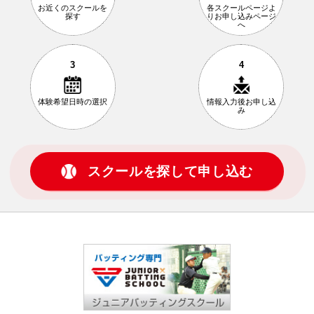
お近くの
スクールを
各スクールページ
よ
探す
りお申し込み
ページ
へ
3
4
体験希望日時の
選択
情報入力後
お申し込
み
スクールを探して申し込む