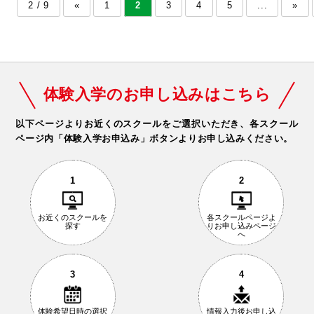
2 / 9
«
1
2
3
4
5
...
»
体験入学のお申し込みはこちら
以下ページよりお近くのスクールをご選択いただき、
各スクール
ページ内「体験入学お申込み」ボタンよりお申し込みください。
1
2
お近くの
スクールを
各スクールページ
よ
探す
りお申し込み
ページ
へ
3
4
体験希望日時の
選択
情報入力後
お申し込