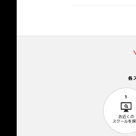
各
1
お近くの
スクールを探