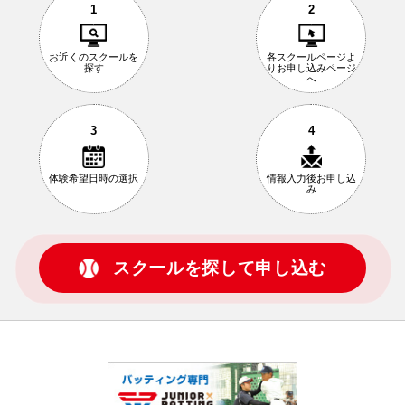
1
2
お近くの
スクールを
各スクールページ
よ
探す
りお申し込み
ページ
へ
3
4
体験希望日時の
選択
情報入力後
お申し込
み
スクールを探して申し込む