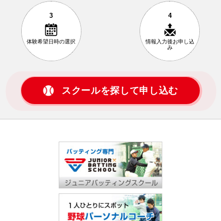
3
4
体験希望日時の
選択
情報入力後
お申し込
み
スクールを探して申し込む